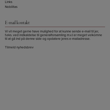
Links
Nobilitas
E-mail kontakt
Vi vil meget gerne have mulighed for at kunne sende e-mail til jer,
f.eks. ved indkaldelse til generalforsamling m.v.I er meget velkomne
til at gå ind på denne side og opdatere jeres e-mailadresse.
Tilmeld nyhedsbrev