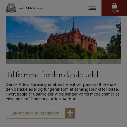
Hop
til
Log in
indholdet
Til fremme for den danske adel
Dansk Adels Forening er åben for enhver person tilhørende
den danske adel og fungerer som et samlingspunkt for disse.
Hvert tredje år udarbejder vi og sender vores medelemmer et
eksemplar af Danmarks Adels Aarbog.
Bliv medlem af foreningen