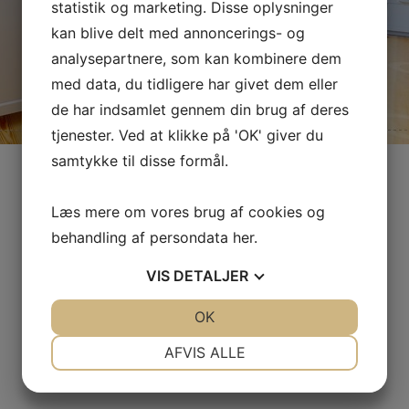
statistik og marketing. Disse oplysninger
kan blive delt med annoncerings- og
analysepartnere, som kan kombinere dem
med data, du tidligere har givet dem eller
de har indsamlet gennem din brug af deres
tjenester. Ved at klikke på 'OK' giver du
samtykke til disse formål.
Læs mere om vores brug af cookies og
behandling af persondata
her
.
VIS
DETALJER
JA
NEJ
OK
JA
NEJ
NØDVENDIGE
PRÆFERENCER
AFVIS ALLE
JA
NEJ
JA
NEJ
MARKETING
STATISTIK