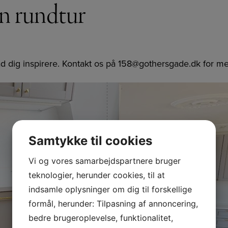
en rundtur
d dig inspirere. Kontakt os på
158@gothersgade.dk
for me
Samtykke til cookies
Vi og vores samarbejdspartnere bruger
teknologier, herunder cookies, til at
indsamle oplysninger om dig til forskellige
formål, herunder: Tilpasning af annoncering,
bedre brugeroplevelse, funktionalitet,