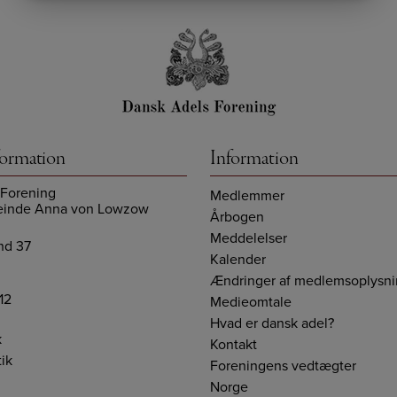
formation
Information
 Forening
Medlemmer
einde Anna von Lowzow
Årbogen
Meddelelser
und 37
Kalender
Ændringer af medlemsoplysni
12
Medieomtale
Hvad er dansk adel?
k
Kontakt
tik
Foreningens vedtægter
Norge