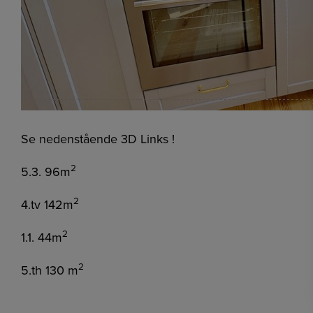
Se nedenstående 3D Links !
2
5.3. 96m
2
4.tv 142m
2
1.1. 44m
2
5.th 130 m