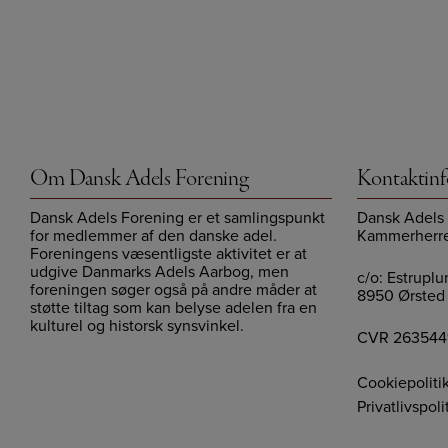
Om Dansk Adels Forening
Kontaktin
Dansk Adels Forening er et samlingspunkt
Dansk Adels
for medlemmer af den danske adel.
Kammerherr
Foreningens væsentligste aktivitet er at
udgive Danmarks Adels Aarbog, men
c/o: Estrupl
foreningen søger også på andre måder at
8950 Ørsted
støtte tiltag som kan belyse adelen fra en
kulturel og historsk synsvinkel.
CVR 263544
Cookiepoliti
Privatlivspoli