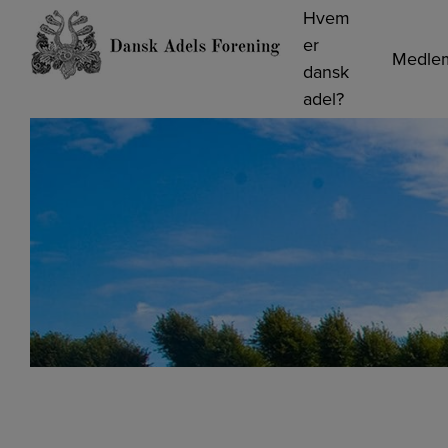
Hop
Hvem
til
er
Medle
indholdet
dansk
adel?