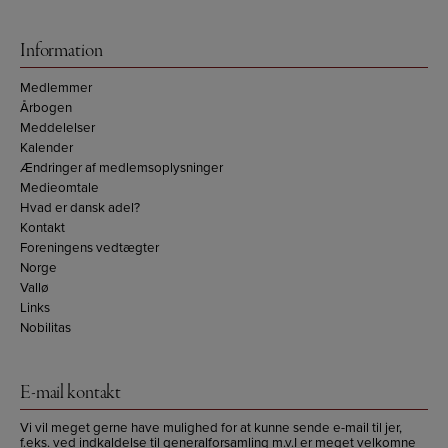
Information
Medlemmer
Årbogen
Meddelelser
Kalender
Ændringer af medlemsoplysninger
Medieomtale
Hvad er dansk adel?
Kontakt
Foreningens vedtægter
Norge
Vallø
Links
Nobilitas
E-mail kontakt
Vi vil meget gerne have mulighed for at kunne sende e-mail til jer,
f.eks. ved indkaldelse til generalforsamling m.v.I er meget velkomne