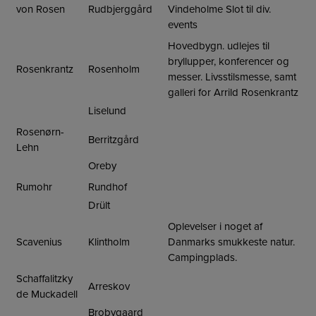
von Rosen
Rudbjerggård
Vindeholme Slot til div.
events
Hovedbygn. udlejes til
bryllupper, konferencer og
Rosenkrantz
Rosenholm
messer. Livsstilsmesse, samt
galleri for Arrild Rosenkrantz
Liselund
Rosenørn-
Berritzgård
Lehn
Oreby
Rumohr
Rundhof
Drült
Oplevelser i noget af
Scavenius
Klintholm
Danmarks smukkeste natur.
Campingplads.
Schaffalitzky
Arreskov
de Muckadell
Brobygaard