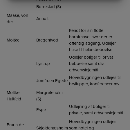
MARKETING
STATISTIK
Borrestad (S)
Maase, von
Anholt
der
Kendt for sin flotte
barokhave, hvor der er
Moltke
Bregentved
offentlig adgang. Udlejer
huse til helårsbeboelse
Udlejer boliger til privat
Lystrup
beboelse samt div.
erhvervslejemål
Hovedbygningen udlejes til
Jomfruen Egede
bryllupper, konferencer mv.
Moltke-
Margreteholm
Huitfeld
(S)
Udlejning af boliger til
Espe
private, samt erhvervslejemål
Hovedbygningen udlejes
Bruun de
Skjoldenæsholm
som hotel og