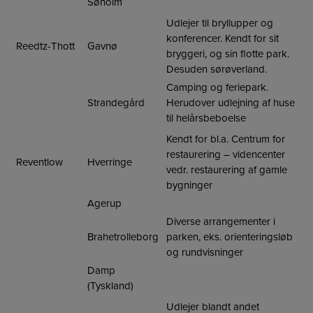
Søholm
Udlejer til bryllupper og
konferencer. Kendt for sit
Reedtz-Thott
Gavnø
bryggeri, og sin flotte park.
Desuden sørøverland.
Camping og feriepark.
Strandegård
Herudover udlejning af huse
til helårsbeboelse
Kendt for bl.a. Centrum for
restaurering – videncenter
Reventlow
Hverringe
vedr. restaurering af gamle
bygninger
Agerup
Diverse arrangementer i
Brahetrolleborg
parken, eks. orienteringsløb
og rundvisninger
Damp
(Tyskland)
Udlejer blandt andet