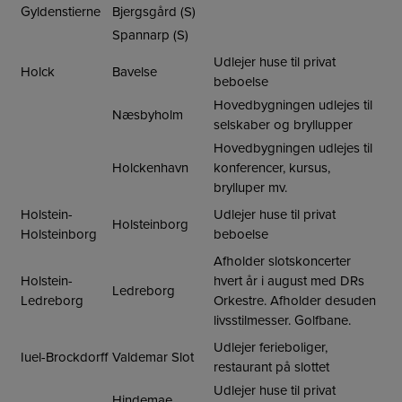
Gyldenstierne
Bjergsgård (S)
Spannarp (S)
Udlejer huse til privat
Holck
Bavelse
beboelse
Hovedbygningen udlejes til
Næsbyholm
selskaber og bryllupper
Hovedbygningen udlejes til
Holckenhavn
konferencer, kursus,
brylluper mv.
Holstein-
Udlejer huse til privat
Holsteinborg
Holsteinborg
beboelse
Afholder slotskoncerter
Holstein-
hvert år i august med DRs
Ledreborg
Ledreborg
Orkestre. Afholder desuden
livsstilmesser. Golfbane.
Udlejer ferieboliger,
Iuel-Brockdorff
Valdemar Slot
restaurant på slottet
Udlejer huse til privat
Hindemae