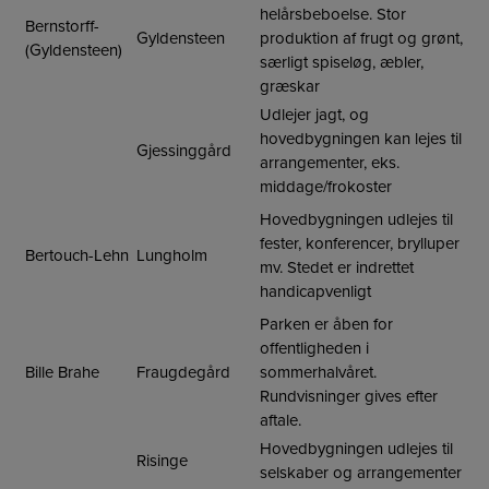
helårsbeboelse. Stor
Bernstorff-
Gyldensteen
produktion af frugt og grønt,
(Gyldensteen)
særligt spiseløg, æbler,
græskar
Udlejer jagt, og
hovedbygningen kan lejes til
Gjessinggård
arrangementer, eks.
middage/frokoster
Hovedbygningen udlejes til
fester, konferencer, brylluper
Bertouch-Lehn
Lungholm
mv. Stedet er indrettet
handicapvenligt
Parken er åben for
offentligheden i
Bille Brahe
Fraugdegård
sommerhalvåret.
Rundvisninger gives efter
aftale.
Hovedbygningen udlejes til
Risinge
selskaber og arrangementer