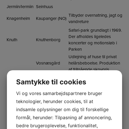
Jermiin/Iermiin
Seinhuus
Tilbyder overnatning, jagt og
Knagenheim
Kaupanger (NO)
vandreture
Safari-park grundlagt i 1969.
Der afholdes ligeledes
Knuth
Knuthenborg
koncerter og motionsløb i
Parken
Udlejning af huse til privat
Vosnæsgård
helårsbeboelse. Produktion
af fritgående skovgris
Egeløkke
Samtykke til cookies
Krabbe
Frederiksdal
Kendt for sin kirsebærvin.
Vi og vores samarbejdspartnere bruger
Dele af hovedbygningen
udlejes til forretningsmøder
teknologier, herunder cookies, til at
Lerche
Lerchenborg
med overnatning.
indsamle oplysninger om dig til forskellige
Husudlejning til privat
formål, herunder: Tilpasning af annoncering,
helårsbeboelse
bedre brugeroplevelse, funktionalitet,
Udlejning af erhvervslejemål,