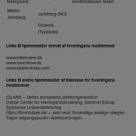
Neergaard
konfirmationer, fester.
Wedel
Jarlsberg (NO)
Jarlsberg
Gödens
(Tyskland)
Links til hjemmesider drevet af foreningens medlemmer
www.billebrahe.dk
www.reventlow.dk
www.slektenkaas.com
Links til andre hjemmesider af interesse for foreningens
medlemmer
CILANE
– fælles europæisk adelsorganisation
Dansk Center for Herregårdsforskning, Gammel Estrup
Syddansk Universitetsforlag
https://finnholbek.dk/ – side vedr. forskellige adelige slægter.
Tager udgangspunkt i Adelsaarbogen.