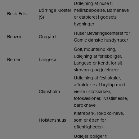
Udlejning af huse til
Börringe Kloster
helårsbeboelse, Børnehave
Beck-Friis
(S)
er etableret i godsets
bygninger
Huser Bevaringscenteret for
Benzon
Oregård
Gamle danske husdyrracer
Golf, mountainbiking,
udlejning af ferieboliger.
Berner
Langesø
Langesø er kendt for sit
skovbrug og juletræer.
Udlejning af festlokaler,
afholdelse af bryllup med
Clausholm
vielse i slotskirken,
fotosæsioner, livsstilmesse,
barokhave
Klatrepark, rokoko-have,
Holstenshuus
som er åben for
offentligheden
Udlejer boliger til