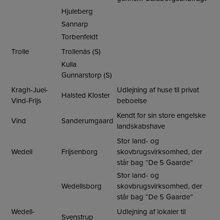
Hjuleberg
Sannarp
Torbenfeldt
Trolle
Trollenäs (S)
Kulla
Gunnarstorp (S)
Kragh-Juel-
Udlejning af huse til privat
Halsted Kloster
Vind-Frijs
beboelse
Kendt for sin store engelske
Vind
Sanderumgaard
landskabshave
Stor land- og
Wedell
Frijsenborg
skovbrugsvirksomhed, der
står bag “De 5 Gaarde”
Stor land- og
Wedellsborg
skovbrugsvirksomhed, der
står bag “De 5 Gaarde”
Wedell-
Udlejning af lokaler til
Svenstrup