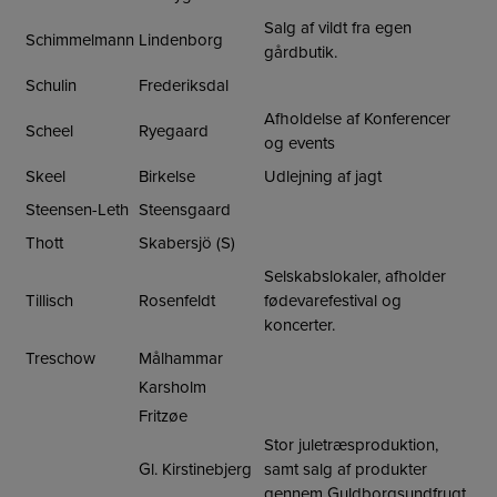
Salg af vildt fra egen
Schimmelmann
Lindenborg
gårdbutik.
Schulin
Frederiksdal
Afholdelse af Konferencer
Scheel
Ryegaard
og events
Skeel
Birkelse
Udlejning af jagt
Steensen-Leth
Steensgaard
Thott
Skabersjö (S)
Selskabslokaler, afholder
Tillisch
Rosenfeldt
fødevarefestival og
koncerter.
Treschow
Målhammar
Karsholm
Fritzøe
Stor juletræsproduktion,
Gl. Kirstinebjerg
samt salg af produkter
gennem Guldborgsundfrugt