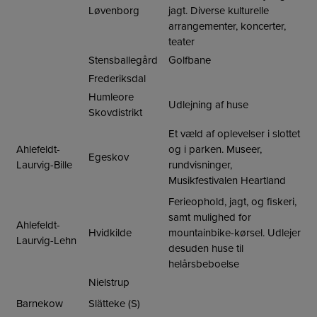
Løvenborg
jagt. Diverse kulturelle
arrangementer, koncerter,
teater
Stensballegård
Golfbane
Frederiksdal
Humleore
Udlejning af huse
Skovdistrikt
Et væld af oplevelser i slottet
Ahlefeldt-
og i parken. Museer,
Egeskov
Laurvig-Bille
rundvisninger,
Musikfestivalen Heartland
Ferieophold, jagt, og fiskeri,
samt mulighed for
Ahlefeldt-
Hvidkilde
mountainbike-kørsel. Udlejer
Laurvig-Lehn
desuden huse til
helårsbeboelse
Nielstrup
Barnekow
Slätteke (S)