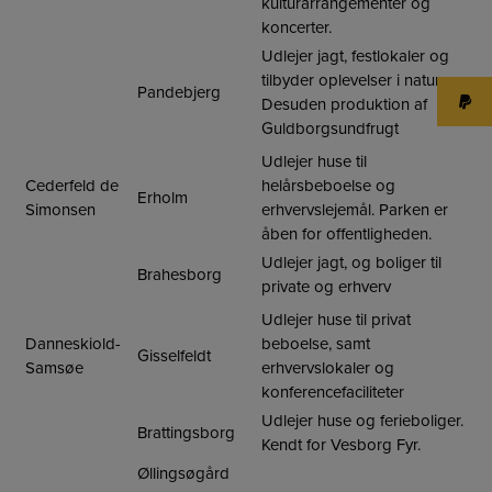
kulturarrangementer og
koncerter.
Udlejer jagt, festlokaler og
tilbyder oplevelser i naturen.
Pandebjerg
Desuden produktion af
Guldborgsundfrugt
Udlejer huse til
Cederfeld de
helårsbeboelse og
Erholm
Simonsen
erhvervslejemål. Parken er
åben for offentligheden.
Udlejer jagt, og boliger til
Brahesborg
private og erhverv
Udlejer huse til privat
Danneskiold-
beboelse, samt
Gisselfeldt
Samsøe
erhvervslokaler og
konferencefaciliteter
Udlejer huse og ferieboliger.
Brattingsborg
Kendt for Vesborg Fyr.
Øllingsøgård