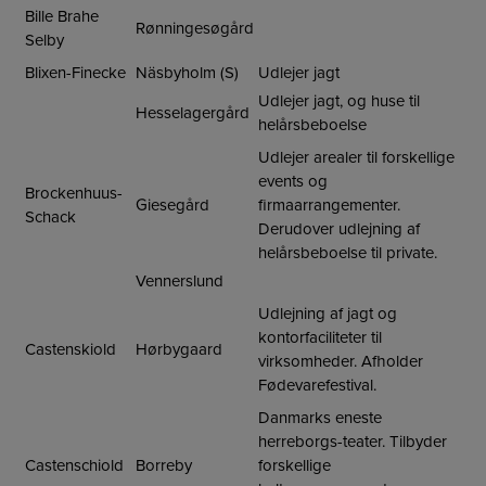
Bille Brahe
Rønningesøgård
Selby
Blixen-Finecke
Näsbyholm (S)
Udlejer jagt
Udlejer jagt, og huse til
Hesselagergård
helårsbeboelse
Udlejer arealer til forskellige
events og
Brockenhuus-
Giesegård
firmaarrangementer.
Schack
Derudover udlejning af
helårsbeboelse til private.
Vennerslund
Udlejning af jagt og
kontorfaciliteter til
Castenskiold
Hørbygaard
virksomheder. Afholder
Fødevarefestival.
Danmarks eneste
herreborgs-teater. Tilbyder
Castenschiold
Borreby
forskellige