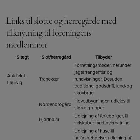
Links til slotte og herregårde med
tilknytning til foreningens
medlemmer
Slægt
Slot/herregård
Tilbyder
Forretningsmøder, herunder
jagtarrangenter og
Ahlefeldt-
Tranekær
rundvisninger. Desuden
Laurvig
traditionel godsdrift, land-og
skovbrug
Hovedbygningen udlejes til
Nordenbrogård
større grupper
Udlejning af ferieboliger, til
Hjortholm
selskaber med overnatning
Udlejning af huse til
helårsbeboelse, udlejning af