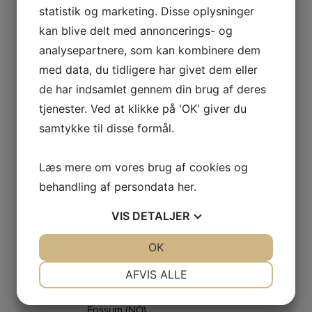
eks. opvarmede lagerhaller
statistik og marketing. Disse oplysninger
Benzonsdal
og kontorfaciliteter, samt
kan blive delt med annoncerings- og
udlejning til privat beboelse
analysepartnere, som kan kombinere dem
Harrested
med data, du tidligere har givet dem eller
Lowzow
Estruplund
de har indsamlet gennem din brug af deres
Løvenholt
tjenester. Ved at klikke på 'OK' giver du
Lüttichau
Tjele
samtykke til disse formål.
Havnø
Kendt for sin produktion af
Læs mere om vores brug af cookies og
Møllerup
produkter med hamp, samt
for Verdensballetten
behandling af persondata
her
.
Søholt &
Kendt for jagt, ridning og div.
VIS
DETALJER
Ulriksdal
events
Løvenskiold
Overud (NO)
JA
NEJ
OK
JA
NEJ
Ask (NO)
NØDVENDIGE
PRÆFERENCER
AFVIS ALLE
Bærums Verk
(NO)
JA
NEJ
JA
NEJ
Fossum (NO)