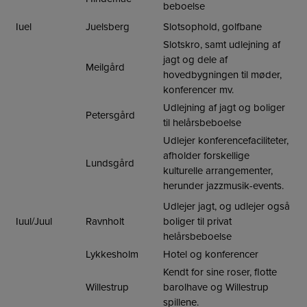
beboelse
Iuel
Juelsberg
Slotsophold, golfbane
Slotskro, samt udlejning af
jagt og dele af
Meilgård
hovedbygningen til møder,
konferencer mv.
Udlejning af jagt og boliger
Petersgård
til helårsbeboelse
Udlejer konferencefaciliteter,
afholder forskellige
Lundsgård
kulturelle arrangementer,
herunder jazzmusik-events.
Udlejer jagt, og udlejer også
Iuul/Juul
Ravnholt
boliger til privat
helårsbeboelse
Lykkesholm
Hotel og konferencer
Kendt for sine roser, flotte
Willestrup
barolhave og Willestrup
spillene.